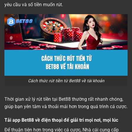
yêu cầu và số tiền muốn rút.
Cách thức rút tiền từ Bet88 về tài khoản
Thời gian xử lý rút tiền tại Bet88 thường rất nhanh chóng,
giúp bạn yên tâm và thoải mái hơn trong quá trình cá cược.
Tải app Bet88 về điện thoại để giải trí mọi nơi, mọi lúc
Để thuận tiện hơn trong việc cá cược, Nhà cái cung cấp