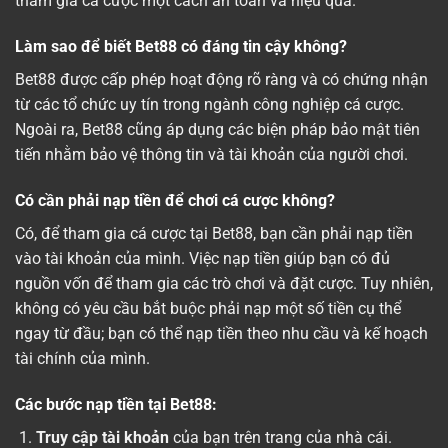
tham gia cá cược một cách an toàn và hiệu quả.
Làm sao để biết Bet88 có đáng tin cậy không?
Bet88 được cấp phép hoạt động rõ ràng và có chứng nhận
từ các tổ chức uy tín trong ngành công nghiệp cá cược.
Ngoài ra, Bet88 cũng áp dụng các biện pháp bảo mật tiên
tiến nhằm bảo vệ thông tin và tài khoản của người chơi.
Có cần phải nạp tiền để chơi cá cược không?
Có, để tham gia cá cược tại Bet88, bạn cần phải nạp tiền
vào tài khoản của mình. Việc nạp tiền giúp bạn có đủ
nguồn vốn để tham gia các trò chơi và đặt cược. Tuy nhiên,
không có yêu cầu bắt buộc phải nạp một số tiền cụ thể
ngay từ đầu; bạn có thể nạp tiền theo nhu cầu và kế hoạch
tài chính của mình.
Các bước nạp tiền tại Bet88:
Truy cập tài khoản
của bạn trên trang của nhà cái.