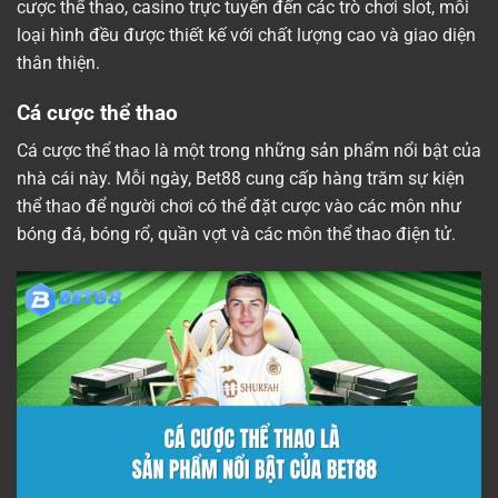
cược thể thao, casino trực tuyến đến các trò chơi slot, mỗi
loại hình đều được thiết kế với chất lượng cao và giao diện
thân thiện.
Cá cược thể thao
Cá cược thể thao là một trong những sản phẩm nổi bật của
nhà cái này. Mỗi ngày, Bet88 cung cấp hàng trăm sự kiện
thể thao để người chơi có thể đặt cược vào các môn như
bóng đá, bóng rổ, quần vợt và các môn thể thao điện tử.