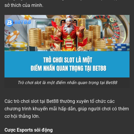
sở thích của mình.
Trò chơi slot là một điểm nhấn quan trọng tại Bet88
Các trò chơi slot tại Bet88 thường xuyên tổ chức các
chương trình khuyến mãi hấp dẫn, giúp người chơi có thêm
cơ hội thắng lớn.
Cược Esports sôi động