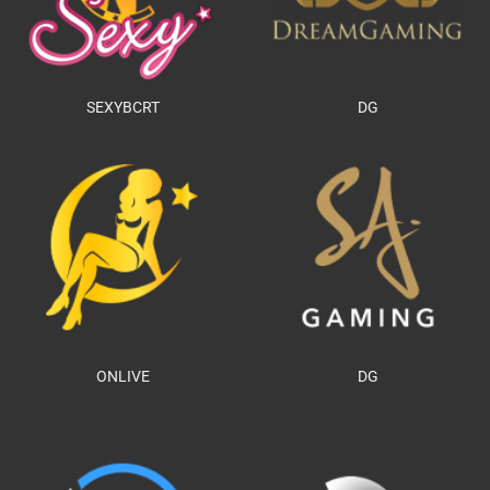
SEXYBCRT
DG
ONLIVE
DG