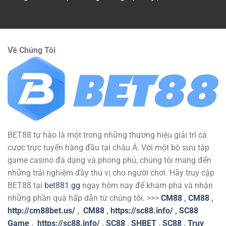
Về Chúng Tôi
BET88 tự hào là một trong những thương hiệu giải trí cá
cược trực tuyến hàng đầu tại châu Á. Với một bộ sưu tập
game casino đa dạng và phong phú, chúng tôi mang đến
những trải nghiệm đầy thú vị cho người chơi. Hãy truy cập
BET88 tại
bet881.gg
ngay hôm nay để khám phá và nhận
những phần quà hấp dẫn từ chúng tôi. >>>
CM88
,
CM88
,
http://cm88bet.us/
,
CM88
,
https://sc88.info/
,
SC88
Game
,
https://sc88.info/
,
SC88
,
SHBET
,
SC88
,
Truy