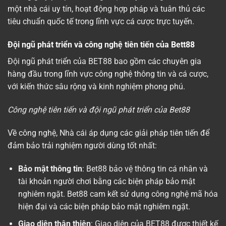
một nhà cái uy tín, hoạt động hợp pháp và tuân thủ các
tiêu chuẩn quốc tế trong lĩnh vực cá cược trực tuyến.
Đội ngũ phát triển và công nghệ tiên tiến của Bett88
Đội ngũ phát triển của BET88 bao gồm các chuyên gia
hàng đầu trong lĩnh vực công nghệ thông tin và cá cược,
với kiến thức sâu rộng và kinh nghiệm phong phú.
Công nghệ tiên tiến và đội ngũ phát triển của Bet88
Về công nghệ,
Nhà cái
áp dụng các giải pháp tiên tiến để
đảm bảo trải nghiệm người dùng tốt nhất:
Bảo mật thông tin
: Bet88 bảo vệ thông tin cá nhân và
tài khoản người chơi bằng các biện pháp bảo mật
nghiêm ngặt. Bet88 cam kết sử dụng công nghệ mã hóa
hiện đại và các biện pháp bảo mật nghiêm ngặt.
Giao diện thân thiện
: Giao diện của BET88 được thiết kế