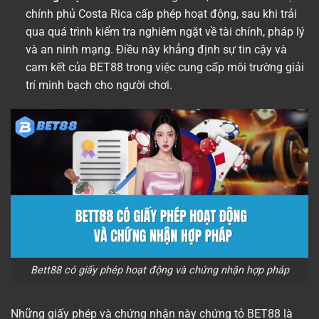
chính phủ Costa Rica cấp phép hoạt động, sau khi trải
qua quá trình kiểm tra nghiêm ngặt về tài chính, pháp lý
và an ninh mạng. Điều này khẳng định sự tin cậy và
cam kết của BET88 trong việc cung cấp môi trường giải
trí minh bạch cho người chơi.
Bett88 có giấy phép hoạt động và chứng nhận hợp pháp
Những giấy phép và chứng nhận này chứng tỏ BET88 là