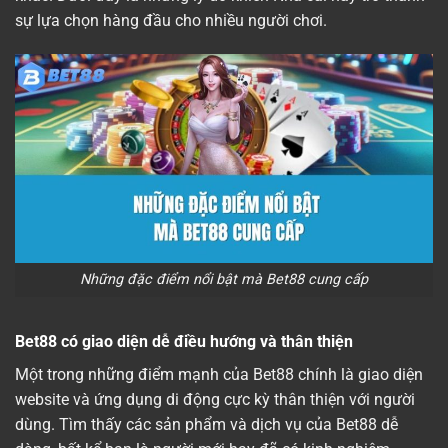
sự lựa chọn hàng đầu cho nhiều người chơi.
Những đặc điểm nổi bật mà Bet88 cung cấp
Bet88 có giao diện dễ điều hướng và thân thiện
Một trong những điểm mạnh của Bet88 chính là giao diện
website và ứng dụng di động cực kỳ thân thiện với người
dùng. Tìm thấy các sản phẩm và dịch vụ của Bet88 dễ