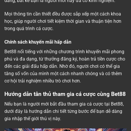
dàng, bất kể bạn là người mới hay đã có kinh nghiệm.
Mọi thông tin cần thiết đều được sắp xếp một cách khoa
học, giúp người chơi tiết kiệm thời gian và thuận tiện hơn
trong quá trình cá cược.
Chính sách khuyến mãi hấp dẫn
Bet88 nổi tiếng với những chương trình khuyến mãi phong
phú và đa dạng, từ thưởng đăng ký, hoàn trả tiền cược cho
đến các giải đấu hấp dẫn. Nhờ đó, người chơi có thể gia
tăng số vốn của mình một cách nhanh chóng và có thêm
cơ hội trải nghiệm nhiều trò chơi hơn.
Hướng dẫn tân thủ tham gia cá cược cùng Bet88
Nếu bạn là người mới bắt đầu tham gia cá cược tại Bet88,
dưới đây là hướng dẫn chi tiết từng bước để bạn dễ dàng
gia nhập thế giới thú vị này.