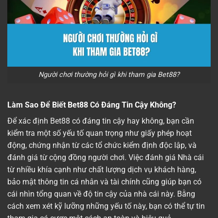
Người chơi thường hỏi gì khi tham gia Bet88?
Làm Sao Để Biết Bet88 Có Đáng Tin Cậy Không?
Để xác định Bet88 có đáng tin cậy hay không, bạn cần
kiểm tra một số yếu tố quan trọng như giấy phép hoạt
động, chứng nhận từ các tổ chức kiểm định độc lập, và
đánh giá từ cộng đồng người chơi. Việc đánh giá Nhà cái
từ nhiều khía cạnh như chất lượng dịch vụ khách hàng,
bảo mật thông tin cá nhân và tài chính cũng giúp bạn có
cái nhìn tổng quan về độ tin cậy của nhà cái này. Bằng
cách xem xét kỹ lưỡng những yếu tố này, bạn có thể tự tin