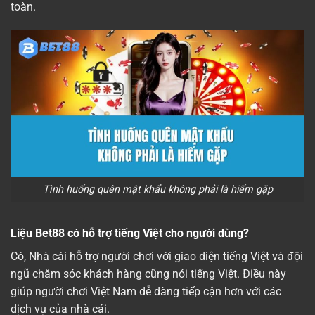
toàn.
Tình huống quên mật khẩu không phải là hiếm gặp
Liệu Bet88 có hỗ trợ tiếng Việt cho người dùng?
Có, Nhà cái hỗ trợ người chơi với giao diện tiếng Việt và đội
ngũ chăm sóc khách hàng cũng nói tiếng Việt. Điều này
giúp người chơi Việt Nam dễ dàng tiếp cận hơn với các
dịch vụ của nhà cái.