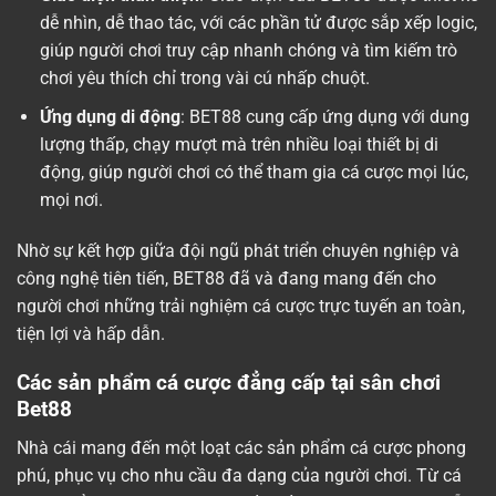
dễ nhìn, dễ thao tác, với các phần tử được sắp xếp logic,
giúp người chơi truy cập nhanh chóng và tìm kiếm trò
chơi yêu thích chỉ trong vài cú nhấp chuột.
Ứng dụng di động
: BET88 cung cấp ứng dụng với dung
lượng thấp, chạy mượt mà trên nhiều loại thiết bị di
động, giúp người chơi có thể tham gia cá cược mọi lúc,
mọi nơi.
Nhờ sự kết hợp giữa đội ngũ phát triển chuyên nghiệp và
công nghệ tiên tiến, BET88 đã và đang mang đến cho
người chơi những trải nghiệm cá cược trực tuyến an toàn,
tiện lợi và hấp dẫn.
Các sản phẩm cá cược đẳng cấp tại sân chơi
Bet88
Nhà cái mang đến một loạt các sản phẩm cá cược phong
phú, phục vụ cho nhu cầu đa dạng của người chơi. Từ cá