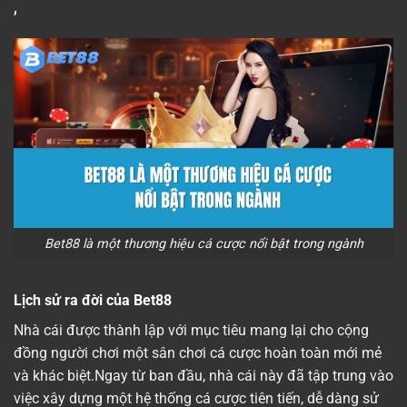
,
Bet88 là một thương hiệu cá cược nổi bật trong ngành
Lịch sử ra đời của Bet88
Nhà cái được thành lập với mục tiêu mang lại cho cộng
đồng người chơi một sân chơi cá cược hoàn toàn mới mẻ
và khác biệt.Ngay từ ban đầu, nhà cái này đã tập trung vào
việc xây dựng một hệ thống cá cược tiên tiến, dễ dàng sử