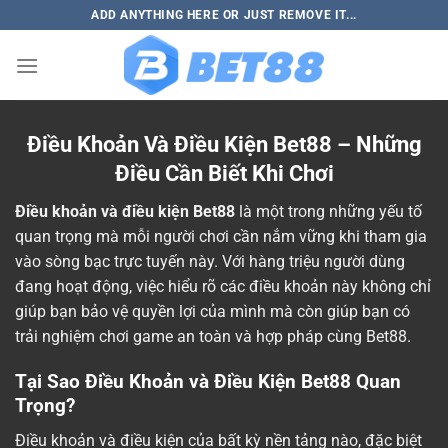
Chuyển
ADD ANYTHING HERE OR JUST REMOVE IT...
đến
nội
dung
Điều Khoản Và Điều Kiện Bet88 – Những
Điều Cần Biết Khi Chơi
Điều khoản và điều kiện
Bet88
là một trong những yếu tố
quan trọng mà mỗi người chơi cần nắm vững khi tham gia
vào sòng bạc trực tuyến này. Với hàng triệu người dùng
đang hoạt động, việc hiểu rõ các điều khoản này không chỉ
giúp bạn bảo vệ quyền lợi của mình mà còn giúp bạn có
trải nghiệm chơi game an toàn và hợp pháp cùng Bet88.
Tại Sao Điều Khoản và Điều Kiện Bet88 Quan
Trọng?
Điều khoản và điều kiện của bất kỳ nền tảng nào, đặc biệt