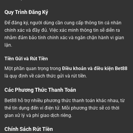
Quy Trình Đăng Ký
Để đăng ký, người dùng cần cung cấp thông tin cá nhân
chính xác và đầy đủ. Việc xác minh thông tin sẽ diễn ra
nhằm đảm bảo tính chính xác và ngăn chặn hành vi gian
lận.
Tiền Gửi và Rút Tiền
Một phần quan trọng trong
Điều khoản và điều kiện Bet88
là quy định về cách thức gửi và rút tiền.
Các Phương Thức Thanh Toán
Bet88 hỗ trợ nhiều phương thức thanh toán khác nhau, từ
thẻ tín dụng đến ví điện tử. Mỗi phương thức sẽ có thời
gian xử lý và phí giao dịch riêng.
Chính Sách Rút Tiền