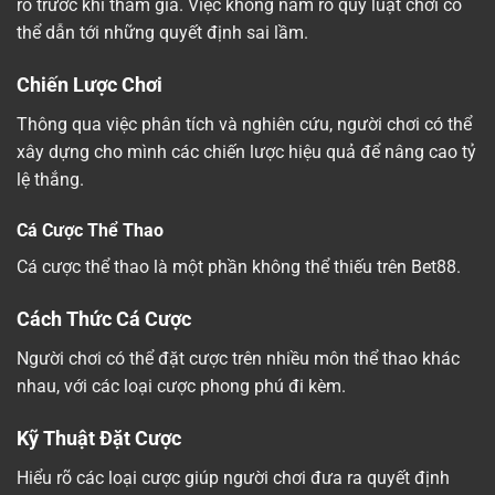
rõ trước khi tham gia. Việc không nắm rõ quy luật chơi có
thể dẫn tới những quyết định sai lầm.
Chiến Lược Chơi
Thông qua việc phân tích và nghiên cứu, người chơi có thể
xây dựng cho mình các chiến lược hiệu quả để nâng cao tỷ
lệ thắng.
Cá Cược Thể Thao
Cá cược thể thao là một phần không thể thiếu trên Bet88.
Cách Thức Cá Cược
Người chơi có thể đặt cược trên nhiều môn thể thao khác
nhau, với các loại cược phong phú đi kèm.
Kỹ Thuật Đặt Cược
Hiểu rõ các loại cược giúp người chơi đưa ra quyết định