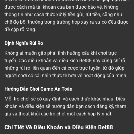
được cách mà tài khoản của bạn được bảo vệ. Những
thông tin như cách thức xử lý tiền gửi, rút tiền, cũng như
chế độ bồi thường trong trường hợp xảy ra sự cố đều được
đề cập rõ ràng.
Định Nghĩa Rủi Ro
Không ai muốn gặp phải tình huống xấu khi chơi trực
tuyến. Các điều khoản và điều kiên Bet88 này cũng chỉ rõ
những rủi ro liên quan đến cá cược trực tuyến, từ đó giúp
người chơi có cái nhìn thực tế hơn về hoạt động của mình.
Hướng Dẫn Chơi Game An Toàn
Mỗi trò chơi sẽ có quy định và cách thức khác nhau. Điều
khoản và điều kiện sẽ hướng dẫn bạn cách đăng ký, tham
gia và thoát khỏi các trò chơi một cách hợp lý nhất.
Chi Tiết Về Điều Khoản và Điều Kiện Bet88