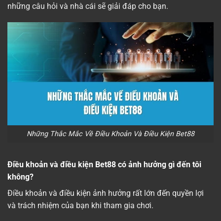
những câu hỏi và nhà cái sẽ giải đáp cho bạn.
Những Thắc Mắc Về Điều Khoản Và Điều Kiện Bet88
Điều khoản và điều kiện Bet88 có ảnh hưởng gì đến tôi
không?
Điều khoản và điều kiện ảnh hưởng rất lớn đến quyền lợi
và trách nhiệm của bạn khi tham gia chơi.