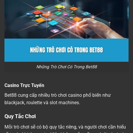
Những Trò Chơi Có Trong Bet88
Casino Trực Tuyến
Bet88 cung cấp nhiều trò chơi casino phổ biến như
blackjack, roulette và slot machines.
Quy Tắc Chơi
Mỗi trò chơi sẽ có bộ quy tắc riêng, và người chơi cần hiểu